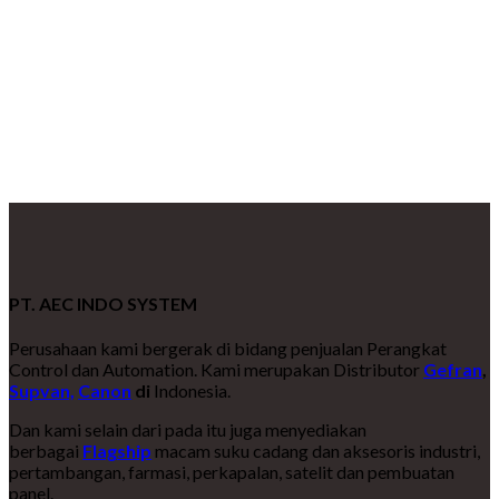
PT. AEC INDO SYSTEM
Perusahaan kami bergerak di bidang penjualan Perangkat
Control dan Automation. Kami merupakan Distributor
Gefran
,
Supvan,
Canon
di
Indonesia.
Dan kami selain dari pada itu juga menyediakan
berbagai
Flagship
macam suku cadang dan aksesoris industri,
pertambangan, farmasi, perkapalan, satelit dan pembuatan
panel.