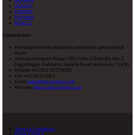
QLIGHT
CANON
SUPVAN
BOXCO
Contact Info
Hubungi kami dan dapatkan penawaran special untuk
Anda!
Address:
Komplek Rukan CBD Palm 2, Blok B1, No. 3,
Pegadungan, Kalideres, Jakarta Barat, Indonesia, 11830.
Mobile:
+62 851 0527 8935
Fax:
+62 5433 3361
Email:
sales@aecsystem.co.id
Website:
https://aecsystem.co.id
Terms & Conditions
Privacy Policy